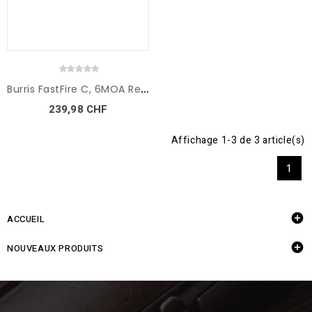
B
urris FastFire C, 6MOA Red...
239,98 CHF
Affichage 1-3 de 3 article(s)
1

ACCUEIL

NOUVEAUX PRODUITS