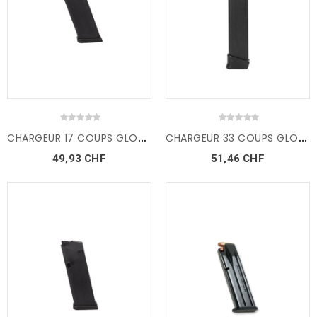
C
HARGEUR 17 COUPS GLOCK 17
C
HARGEUR 33 COUPS GLOCK...
49,93 CHF
51,46 CHF