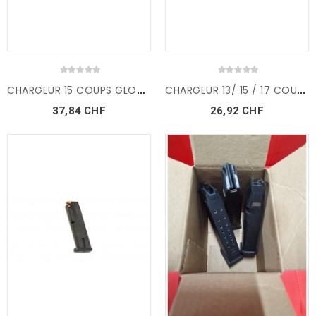
C
HARGEUR 15 COUPS GLOCK 19...
C
HARGEUR 13/ 15 / 17 COUPS...
37,84 CHF
26,92 CHF