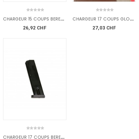
C
HARGEUR 15 COUPS BERETTA...
C
HARGEUR 17 COUPS GLOCK 17...
26,92 CHF
27,03 CHF
C
HARGEUR 17 COUPS BERETTA...