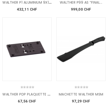
W
ALTHER P1 ALUMINIUM 9X19mm...
WALTHER P99 AS “FINAL...
432,11 CHF
999,00 CHF
W
ALTHER PDP PLAQUETTE MOS A...
MACHETTE WALTHER MSM
67,56 CHF
97,29 CHF