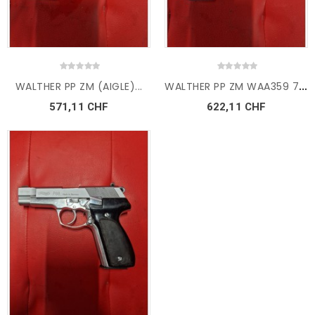
W
ALTHER PP ZM WAA359 7,65BR...
WALTHER PP ZM (AIGLE)...
571,11 CHF
622,11 CHF