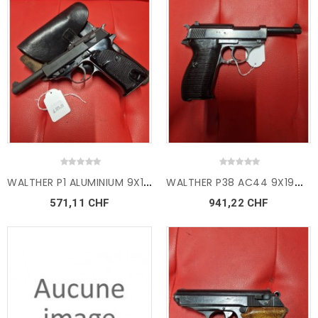
W
ALTHER P1 ALUMINIUM 9X19mm...
W
ALTHER P38 AC44 9X19mm...
571,11 CHF
941,22 CHF