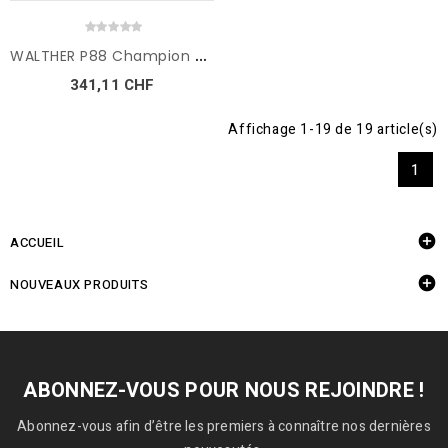
W
ALTHER P88 Champion cal....
341,11 CHF
Affichage 1-19 de 19 article(s)
1

ACCUEIL

NOUVEAUX PRODUITS
ABONNEZ-VOUS POUR NOUS REJOINDRE !
Abonnez-vous afin d’être les premiers à connaître nos dernières