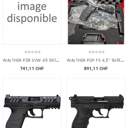
W
ALTHER P38 SVW 45 9X19mm...
W
ALTHER PDP FS 4,5’’ 9x19mm
741,11 CHF
891,11 CHF