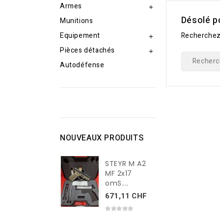
Armes

Désolé p
Munitions
Equipement
Recherchez

Pièces détachés

Autodéfense
NOUVEAUX PRODUITS
STEYR M A2
MF 2x17
omS....
671,11 CHF