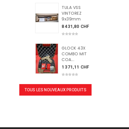
TULA VSS
VINTOREZ
9x39mm
8 431,80 CHF
GLOCK 43X
COMBO MIT
COA...
1 371,11 CHF
TOUS LES NOUVEAUX PRODUITS