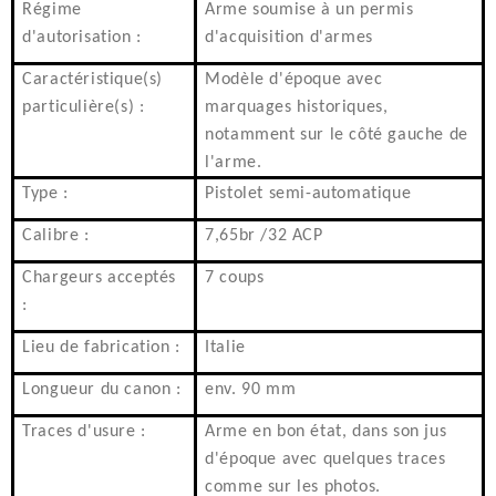
Régime
Arme soumise à un permis
d'autorisation :
d'acquisition d'armes
Caractéristique(s)
Modèle d'époque avec
particulière(s) :
marquages historiques,
notamment sur le côté gauche de
l'arme.
Type :
Pistolet semi-automatique
Calibre :
7,65br /32 ACP
Chargeurs acceptés
7 coups
:
Lieu de fabrication :
Italie
Longueur du canon :
env. 90 mm
Traces d'usure :
Arme en bon état, dans son jus
d'époque avec quelques traces
comme sur les photos.