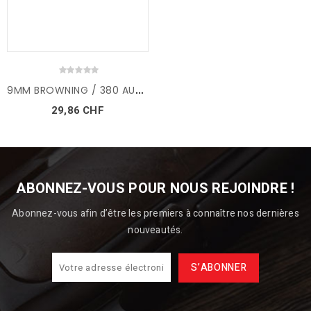
9
MM BROWNING / 380 AUTO...
29,86 CHF
ABONNEZ-VOUS POUR NOUS REJOINDRE !
Abonnez-vous afin d’être les premiers à connaître nos dernières
nouveautés.