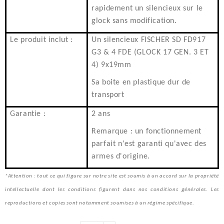
rapidement un silencieux sur le
glock sans modification.
Le produit inclut :
Un silencieux FISCHER SD FD917
G3 & 4 FDE (GLOCK 17 GEN. 3 ET
4) 9x19mm
Sa boite en plastique dur de
transport
Garantie :
2 ans
Remarque : un fonctionnement
parfait n'est garanti qu'avec des
armes d'origine.
*Attention : tout ce qui figure sur notre site est soumis à un accord sur la propriété
intellectuelle dont les conditions figurent dans nos conditions générales. Les
reproductions et copies sont notamment soumises à un régime spécifique.