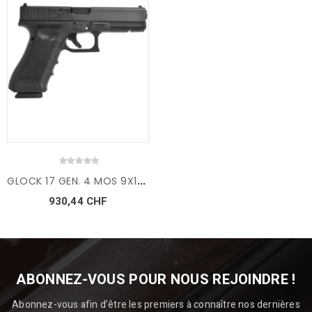
G
LOCK 17 GEN. 4 MOS 9X19mm
930,44 CHF
ABONNEZ-VOUS POUR NOUS REJOINDRE !
Abonnez-vous afin d’être les premiers à connaître nos dernières